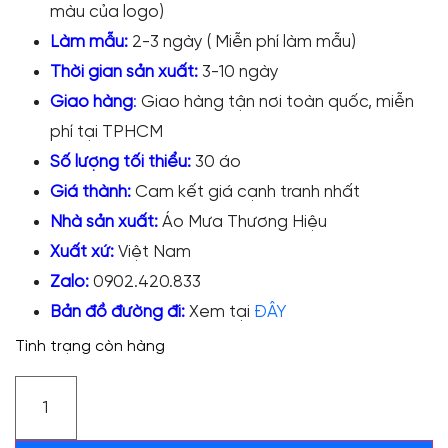
màu của logo)
Làm mẫu:
2-3 ngày ( Miễn phí làm mẫu)
Thời gian sản xuất:
3-10 ngày
Giao hàng
:
Giao hàng tận nơi toàn quốc, miễn
phí tại TPHCM
Số lượng tối thiểu:
30 áo
Giá thành:
Cam kết giá cạnh tranh nhất
Nhà sản xuất:
Áo Mưa Thương Hiệu
Xuất xứ:
Việt Nam
Zalo:
0902.420.833
Bản đồ đường đi:
Xem tại
ĐÂY
Tình trạng còn hàng