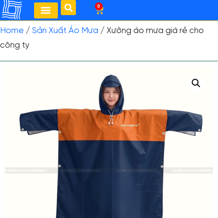
0
Home
/
Sản Xuất Áo Mưa
/ Xưởng áo mưa giá rẻ cho
công ty