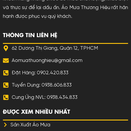
và thực sự để lại dấu ấn. Áo Mưa Thương Hiệu rất hân
hạnh được phục vụ quý khách.
THÔNG TIN LIÊN HỆ
62 Dương Thị Giang, Quận 12, TPHCM
Aomuathuonghieu@gmail.com
Đặt Hàng: 0902.420.833
Tuyển Dụng: 0938.606.833
Cung Ứng NVL: 0938.434.833
ĐƯỢC XEM NHIỀU NHẤT
Sản Xuất Áo Mưa