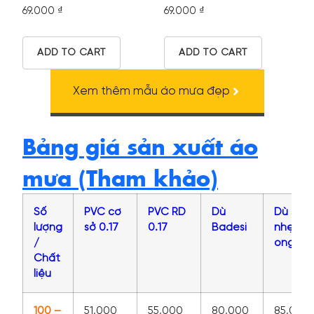
69.000
₫
69.000
₫
ADD TO CART
ADD TO CART
Xem thêm mẫu áo mưa đẹp
Bảng giá sản xuất áo
mưa (Tham khảo)
Số
PVC cơ
PVC RD
Dù
Dù siêu
lượng
sở 0.17
0.17
Badesi
nhẹ tổ
/
ong
Chất
liệu
100 –
51,000
55,000
80,000
85,000