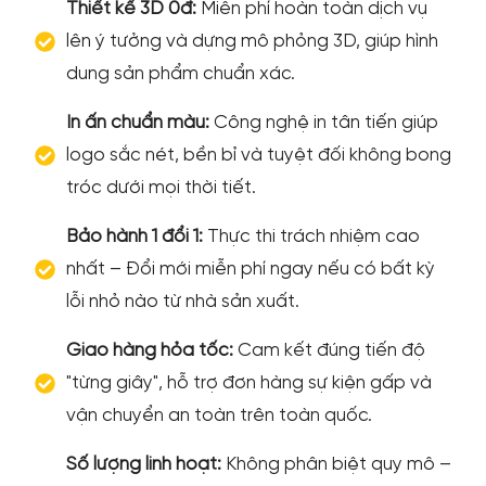
Thiết kế 3D 0đ:
Miễn phí hoàn toàn dịch vụ
lên ý tưởng và dựng mô phỏng 3D, giúp hình
dung sản phẩm chuẩn xác.
In ấn chuẩn màu:
Công nghệ in tân tiến giúp
logo sắc nét, bền bỉ và tuyệt đối không bong
tróc dưới mọi thời tiết.
Bảo hành 1 đổi 1:
Thực thi trách nhiệm cao
nhất – Đổi mới miễn phí ngay nếu có bất kỳ
lỗi nhỏ nào từ nhà sản xuất.
Giao hàng hỏa tốc:
Cam kết đúng tiến độ
"từng giây", hỗ trợ đơn hàng sự kiện gấp và
vận chuyển an toàn trên toàn quốc.
Số lượng linh hoạt:
Không phân biệt quy mô –