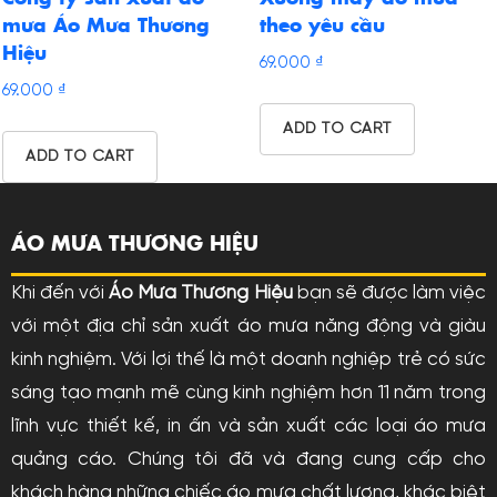
mưa Áo Mưa Thương
theo yêu cầu
Hiệu
69.000
₫
69.000
₫
ADD TO CART
ADD TO CART
ÁO MƯA THƯƠNG HIỆU
Khi đến với
Áo Mưa Thương Hiệu
bạn sẽ được làm việc
với một địa chỉ sản xuất áo mưa năng động và giàu
kinh nghiệm. Với lợi thế là một doanh nghiệp trẻ có sức
sáng tạo mạnh mẽ cùng kinh nghiệm hơn 11 năm trong
lĩnh vực thiết kế, in ấn và sản xuất các loại áo mưa
quảng cáo. Chúng tôi đã và đang cung cấp cho
khách hàng những chiếc áo mưa chất lượng, khác biệt