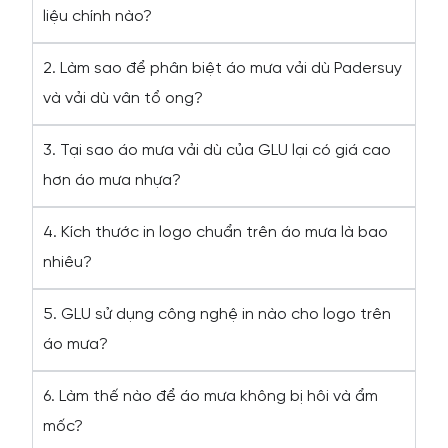
liệu chính nào?
2. Làm sao để phân biệt áo mưa vải dù Padersuy
và vải dù vân tổ ong?
3. Tại sao áo mưa vải dù của GLU lại có giá cao
hơn áo mưa nhựa?
4. Kích thước in logo chuẩn trên áo mưa là bao
nhiêu?
5. GLU sử dụng công nghệ in nào cho logo trên
áo mưa?
6. Làm thế nào để áo mưa không bị hôi và ẩm
mốc?