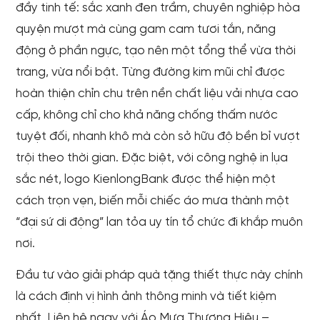
đầy tinh tế: sắc xanh đen trầm, chuyên nghiệp hòa
quyện mượt mà cùng gam cam tươi tắn, năng
động ở phần ngực, tạo nên một tổng thể vừa thời
trang, vừa nổi bật. Từng đường kim mũi chỉ được
hoàn thiện chỉn chu trên nền chất liệu vải nhựa cao
cấp, không chỉ cho khả năng chống thấm nước
tuyệt đối, nhanh khô mà còn sở hữu độ bền bỉ vượt
trội theo thời gian. Đặc biệt, với công nghệ in lụa
sắc nét, logo KienlongBank được thể hiện một
cách trọn vẹn, biến mỗi chiếc áo mưa thành một
“đại sứ di động” lan tỏa uy tín tổ chức đi khắp muôn
nơi.
Đầu tư vào giải pháp quà tặng thiết thực này chính
là cách định vị hình ảnh thông minh và tiết kiệm
nhất. Liên hệ ngay với Áo Mưa Thương Hiệu –