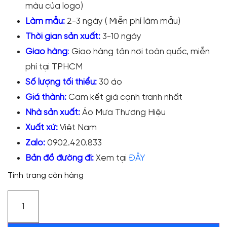
màu của logo)
Làm mẫu:
2-3 ngày ( Miễn phí làm mẫu)
Thời gian sản xuất:
3-10 ngày
Giao hàng
:
Giao hàng tận nơi toàn quốc, miễn
phí tại TPHCM
Số lượng tối thiểu:
30 áo
Giá thành:
Cam kết giá cạnh tranh nhất
Nhà sản xuất:
Áo Mưa Thương Hiệu
Xuất xứ:
Việt Nam
Zalo:
0902.420.833
Bản đồ đường đi:
Xem tại
ĐÂY
Tình trạng còn hàng