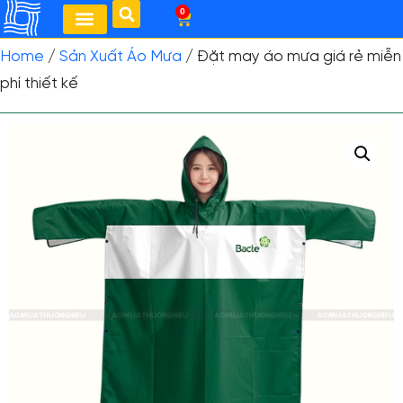
0
Home
/
Sản Xuất Áo Mưa
/ Đặt may áo mưa giá rẻ miễn
phí thiết kế