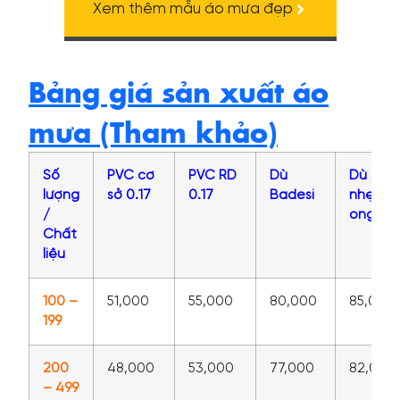
Xem thêm mẫu áo mưa đẹp
Bảng giá sản xuất áo
mưa (Tham khảo)
Số
PVC cơ
PVC RD
Dù
Dù siêu
lượng
sở 0.17
0.17
Badesi
nhẹ tổ
/
ong
Chất
liệu
100 –
51,000
55,000
80,000
85,000
199
200
48,000
53,000
77,000
82,000
– 499