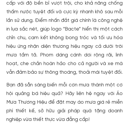
cấp với độ bền bỉ vượt trội, cho khả năng chống
thấm nước tuyệt đối và cực kỳ nhanh khô sau mỗi
lần sử dụng. Điểm nhấn đắt giá chính là công nghệ
in lụa sắc nét, giúp logo “Bacte” hiển thị một cách
chỉn chu, cam kết không bong tróc và tối ưu hóa
hiệu ứng nhận diện thương hiệu ngay cả dưới trời
mưa tầm tã. Phom dáng cánh dơi rộng rãi, linh
hoạt, che chắn hoàn hảo cho cả người và xe mà
vẫn đảm bảo sự thông thoáng, thoải mái tuyệt đối.
Bạn đã sẵn sàng biến mỗi cơn mưa thành một cơ
hội quảng bá hiệu quả? Hãy liên hệ ngay với Áo
Mưa Thương Hiệu để đặt may áo mưa giá rẻ miễn
phí thiết kế, sở hữu giải pháp quà tặng doanh
nghiệp vừa thiết thực vừa đẳng cấp!