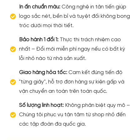
In ấn chuẩn màu:
Công nghệ in tân tiến giúp
logo sắc nét, bền bỉ và tuyệt đối không bong
tróc dưới mọi thời tiết.
Bảo hành 1 đổi 1:
Thực thi trách nhiệm cao
nhất – Đổi mới miễn phí ngay nếu có bất kỳ
lỗi nhỏ nào từ nhà sản xuất.
Giao hàng hỏa tốc:
Cam kết đúng tiến độ
"từng giây", hỗ trợ đơn hàng sự kiện gấp và
vận chuyển an toàn trên toàn quốc.
Số lượng linh hoạt:
Không phân biệt quy mô –
Chúng tôi phục vụ tận tâm từ shop nhỏ đến
các tập đoàn đa quốc gia.