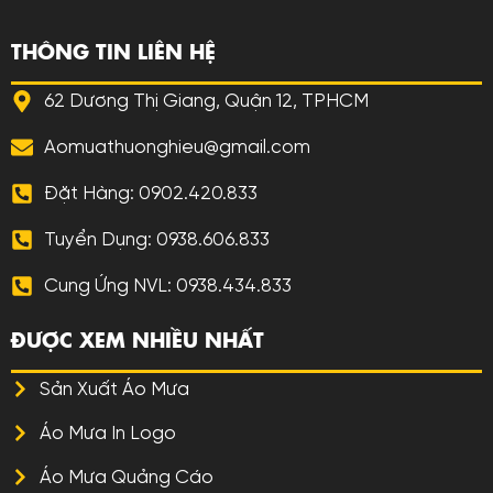
THÔNG TIN LIÊN HỆ
62 Dương Thị Giang, Quận 12, TPHCM
Aomuathuonghieu@gmail.com
Đặt Hàng: 0902.420.833
Tuyển Dụng: 0938.606.833
Cung Ứng NVL: 0938.434.833
ĐƯỢC XEM NHIỀU NHẤT
Sản Xuất Áo Mưa
Áo Mưa In Logo
Áo Mưa Quảng Cáo