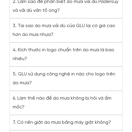
2. Làm sao để phân biệt áo mưa vải dù Padersuy
và vải dù vân tổ ong?
3. Tại sao áo mưa vải dù của GLU lại có giá cao
hơn áo mưa nhựa?
4. Kích thước in logo chuẩn trên áo mưa là bao
nhiêu?
5. GLU sử dụng công nghệ in nào cho logo trên
áo mưa?
6. Làm thế nào để áo mưa không bị hôi và ẩm
mốc?
7. Có nên giặt áo mưa bằng máy giặt không?