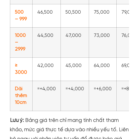
500
46,500
50,500
75,000
79,000
– 999
1000
44,500
47,000
73,000
76,000
–
2999
≥
42,000
45,000
64,000
69,000
3000
Dài
=+4,000
=+4,000
=+6,000
=+8,00
thêm
10cm
Lưu ý:
Bảng giá trên chỉ mang tính chất tham
khảo, mức giá thực tế dựa vào nhiều yếu tố. Liên