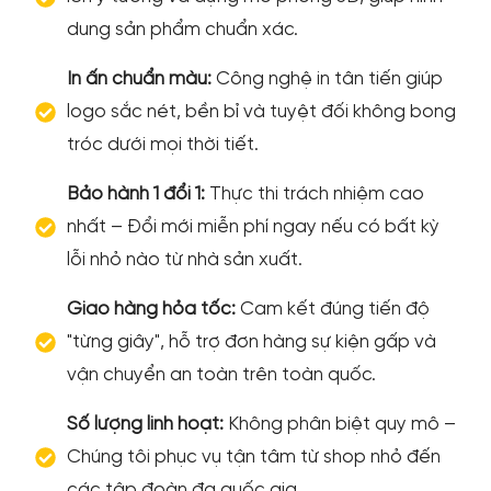
dung sản phẩm chuẩn xác.
In ấn chuẩn màu:
Công nghệ in tân tiến giúp
logo sắc nét, bền bỉ và tuyệt đối không bong
tróc dưới mọi thời tiết.
Bảo hành 1 đổi 1:
Thực thi trách nhiệm cao
nhất – Đổi mới miễn phí ngay nếu có bất kỳ
lỗi nhỏ nào từ nhà sản xuất.
Giao hàng hỏa tốc:
Cam kết đúng tiến độ
"từng giây", hỗ trợ đơn hàng sự kiện gấp và
vận chuyển an toàn trên toàn quốc.
Số lượng linh hoạt:
Không phân biệt quy mô –
Chúng tôi phục vụ tận tâm từ shop nhỏ đến
các tập đoàn đa quốc gia.