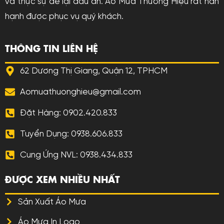
và thực sự để lại dấu ấn. Áo Mưa Thương Hiệu rất hân
hạnh được phục vụ quý khách.
THÔNG TIN LIÊN HỆ
62 Dương Thị Giang, Quận 12, TPHCM
Aomuathuonghieu@gmail.com
Đặt Hàng: 0902.420.833
Tuyển Dụng: 0938.606.833
Cung Ứng NVL: 0938.434.833
ĐƯỢC XEM NHIỀU NHẤT
Sản Xuất Áo Mưa
Áo Mưa In Logo