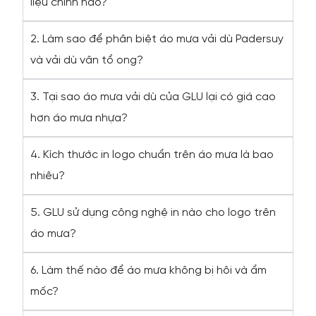
liệu chính nào?
2. Làm sao để phân biệt áo mưa vải dù Padersuy
và vải dù vân tổ ong?
3. Tại sao áo mưa vải dù của GLU lại có giá cao
hơn áo mưa nhựa?
4. Kích thước in logo chuẩn trên áo mưa là bao
nhiêu?
5. GLU sử dụng công nghệ in nào cho logo trên
áo mưa?
6. Làm thế nào để áo mưa không bị hôi và ẩm
mốc?