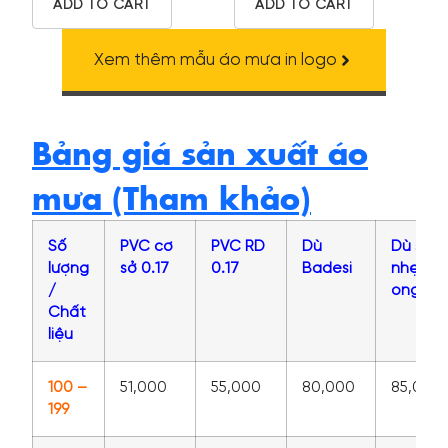
ADD TO CART
ADD TO CART
Xem thêm mẫu áo mưa in logo
Bảng giá sản xuất áo
mưa (Tham khảo)
Số
PVC cơ
PVC RD
Dù
Dù siêu
lượng
sở 0.17
0.17
Badesi
nhẹ tổ
/
ong
Chất
liệu
100 –
51,000
55,000
80,000
85,000
199